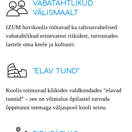
VABATAHTLIKUD
VÄLISMAALT
IZUM huvikoolis töötavad ka rahvusvahelised
vabatahtlikud erinevatest riikidest, tutvustades
lastele oma keele ja kultuuri.
"ELAV TUND"
Koolis toimuvad kõikides valdkondades "elavad
tunnid" – see on võimalus õpilastel tutvuda
õppetunni teemaga väljaspool kooli seinu.