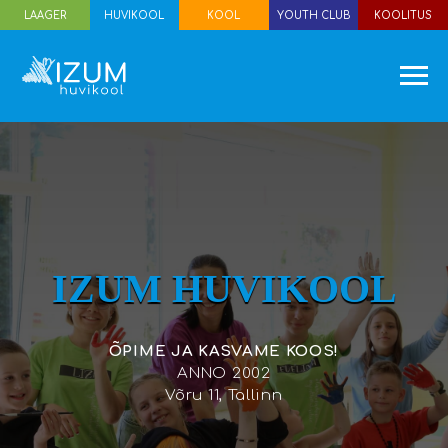
LAAGER
HUVIKOOL
KOOL
YOUTH CLUB
KOOLITUS
IZUM HUVIKOOL
ÕPIME JA KASVAME KOOS!
ANNO 2002
Võru 11, Tallinn