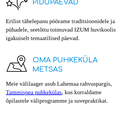
PIDUPÄEVAD
Erilist tähelepanu pöörame traditsioonidele ja
pühadele, seetõttu toimuvad IZUM huvikoolis
igakuiselt temaatilised päevad.
OMA PUHKEKÜLA
METSAS
Meie välilaager asub Lahemaa rahvuspargis,
Tammispea puhkekülas
, kus korraldame
õpilastele väliprogramme ja suvepraktikat.