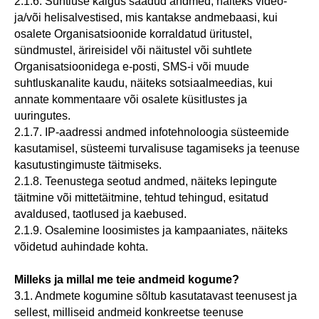
2.1.6. Suhtluse käigus saadud andmed, näiteks video-
ja/või helisalvestised, mis kantakse andmebaasi, kui
osalete Organisatsioonide korraldatud üritustel,
sündmustel, ärireisidel või näitustel või suhtlete
Organisatsioonidega e-posti, SMS-i või muude
suhtluskanalite kaudu, näiteks sotsiaalmeedias, kui
annate kommentaare või osalete küsitlustes ja
uuringutes.
2.1.7. IP-aadressi andmed infotehnoloogia süsteemide
kasutamisel, süsteemi turvalisuse tagamiseks ja teenuse
kasutustingimuste täitmiseks.
2.1.8. Teenustega seotud andmed, näiteks lepingute
täitmine või mittetäitmine, tehtud tehingud, esitatud
avaldused, taotlused ja kaebused.
2.1.9. Osalemine loosimistes ja kampaaniates, näiteks
võidetud auhindade kohta.
Milleks ja millal me teie andmeid kogume?
3.1. Andmete kogumine sõltub kasutatavast teenusest ja
sellest, milliseid andmeid konkreetse teenuse