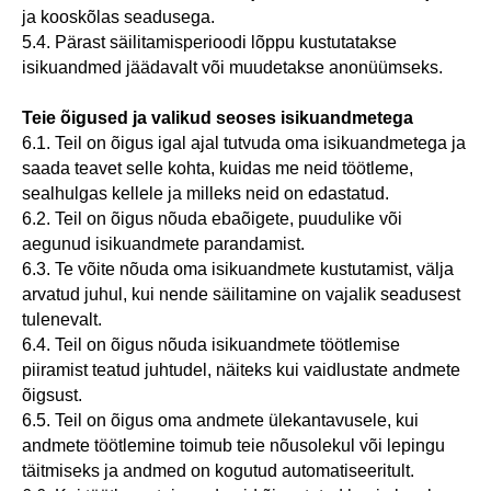
ja kooskõlas seadusega.
5.4. Pärast säilitamisperioodi lõppu kustutatakse
isikuandmed jäädavalt või muudetakse anonüümseks.
Teie õigused ja valikud seoses isikuandmetega
6.1. Teil on õigus igal ajal tutvuda oma isikuandmetega ja
saada teavet selle kohta, kuidas me neid töötleme,
sealhulgas kellele ja milleks neid on edastatud.
6.2. Teil on õigus nõuda ebaõigete, puudulike või
aegunud isikuandmete parandamist.
6.3. Te võite nõuda oma isikuandmete kustutamist, välja
arvatud juhul, kui nende säilitamine on vajalik seadusest
tulenevalt.
6.4. Teil on õigus nõuda isikuandmete töötlemise
piiramist teatud juhtudel, näiteks kui vaidlustate andmete
õigsust.
6.5. Teil on õigus oma andmete ülekantavusele, kui
andmete töötlemine toimub teie nõusolekul või lepingu
täitmiseks ja andmed on kogutud automatiseeritult.