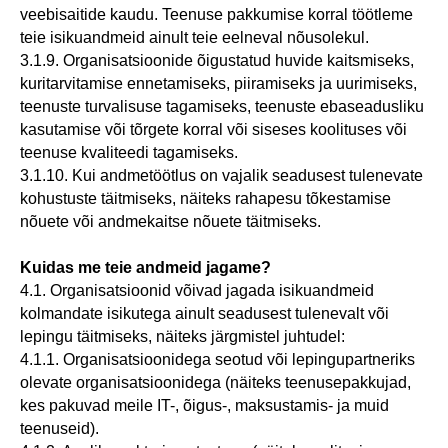
veebisaitide kaudu. Teenuse pakkumise korral töötleme
teie isikuandmeid ainult teie eelneval nõusolekul.
3.1.9. Organisatsioonide õigustatud huvide kaitsmiseks,
kuritarvitamise ennetamiseks, piiramiseks ja uurimiseks,
teenuste turvalisuse tagamiseks, teenuste ebaseadusliku
kasutamise või tõrgete korral või siseses koolituses või
teenuse kvaliteedi tagamiseks.
3.1.10. Kui andmetöötlus on vajalik seadusest tulenevate
kohustuste täitmiseks, näiteks rahapesu tõkestamise
nõuete või andmekaitse nõuete täitmiseks.
Kuidas me teie andmeid jagame?
4.1. Organisatsioonid võivad jagada isikuandmeid
kolmandate isikutega ainult seadusest tulenevalt või
lepingu täitmiseks, näiteks järgmistel juhtudel:
4.1.1. Organisatsioonidega seotud või lepingupartneriks
olevate organisatsioonidega (näiteks teenusepakkujad,
kes pakuvad meile IT-, õigus-, maksustamis- ja muid
teenuseid).