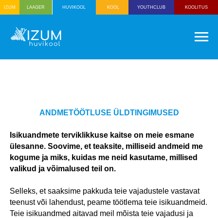
IZUM
HUVIKOOL
KOOL
YOUTHCLUB
KOOLITUS
LAAGER
МОЛОДЁЖНЫЙ
КЛУБ
ШКОЛА ПО
ИНТЕРЕСАМ
АГЕРЯ
ШКОЛА
ОБУЧ
ВЗРО
ANDMETÖÖTLUSE ÜLDTINGIMUSED
Isikuandmete terviklikkuse kaitse on meie esmane
ülesanne. Soovime, et teaksite, milliseid andmeid me
kogume ja miks, kuidas me neid kasutame, millised
valikud ja võimalused teil on.
Selleks, et saaksime pakkuda teie vajadustele vastavat
teenust või lahendust, peame töötlema teie isikuandmeid.
Teie isikuandmed aitavad meil mõista teie vajadusi ja