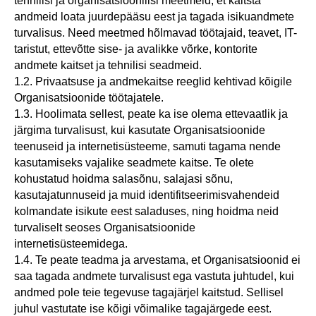
tehnilisi ja organisatsioonilisi meetmeid, et kaitsta
andmeid loata juurdepääsu eest ja tagada isikuandmete
turvalisus. Need meetmed hõlmavad töötajaid, teavet, IT-
taristut, ettevõtte sise- ja avalikke võrke, kontorite
andmete kaitset ja tehnilisi seadmeid.
1.2. Privaatsuse ja andmekaitse reeglid kehtivad kõigile
Organisatsioonide töötajatele.
1.3. Hoolimata sellest, peate ka ise olema ettevaatlik ja
järgima turvalisust, kui kasutate Organisatsioonide
teenuseid ja internetisüsteeme, samuti tagama nende
kasutamiseks vajalike seadmete kaitse. Te olete
kohustatud hoidma salasõnu, salajasi sõnu,
kasutajatunnuseid ja muid identifitseerimisvahendeid
kolmandate isikute eest saladuses, ning hoidma neid
turvaliselt seoses Organisatsioonide
internetisüsteemidega.
1.4. Te peate teadma ja arvestama, et Organisatsioonid ei
saa tagada andmete turvalisust ega vastuta juhtudel, kui
andmed pole teie tegevuse tagajärjel kaitstud. Sellisel
juhul vastutate ise kõigi võimalike tagajärgede eest.