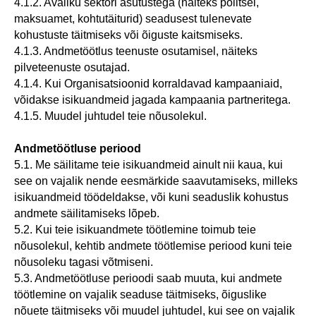
4.1.2. Avaliku sektori asutustega (näiteks politsei,
maksuamet, kohtutäiturid) seadusest tulenevate
kohustuste täitmiseks või õiguste kaitsmiseks.
4.1.3. Andmetöötlus teenuste osutamisel, näiteks
pilveteenuste osutajad.
4.1.4. Kui Organisatsioonid korraldavad kampaaniaid,
võidakse isikuandmeid jagada kampaania partneritega.
4.1.5. Muudel juhtudel teie nõusolekul.
Andmetöötluse periood
5.1. Me säilitame teie isikuandmeid ainult nii kaua, kui
see on vajalik nende eesmärkide saavutamiseks, milleks
isikuandmeid töödeldakse, või kuni seaduslik kohustus
andmete säilitamiseks lõpeb.
5.2. Kui teie isikuandmete töötlemine toimub teie
nõusolekul, kehtib andmete töötlemise periood kuni teie
nõusoleku tagasi võtmiseni.
5.3. Andmetöötluse perioodi saab muuta, kui andmete
töötlemine on vajalik seaduse täitmiseks, õiguslike
nõuete täitmiseks või muudel juhtudel, kui see on vajalik