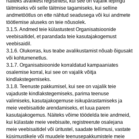
näiteks avalikest registritest, kui see on vajalik lepingu
täitmiseks või selle täitmise tagamiseks, kui selline
andmetöötlus on ette nähtud seadusega või kui andmete
töötlemise aluseks on teie nõusolek.
3.1.5. Andmed teie külastustest Organisatsioonide
veebisaitidel, et parandada teie kasutajakogemust
veebisaidil.
3.1.6. Olukorras, kus teabe avalikustamist nõuab õigusakt
või kohtumenetlus.
3.1.7. Organisatsioonide korraldatud kampaaniates
osalemise korral, kui see on vajalik võitja
kindlakstegemiseks.
3.1.8. Teenuste pakkumisel, kui see on vajalik teie
vajaduste kindlakstegemiseks, parima teenuse
valimiseks, kasutajakogemuse isikupärastamiseks ja
meie veebisaitide arendamiseks, et luua parem
kasutajakogemus. Näiteks võime töödelda teie andmeid,
kui külastate meie veebisaite, registreerute osalejana
meie veebisaitidel või üritustel, saadate tellimusi, vastate
küsimustikele või muudele teenusepakkumistele meie