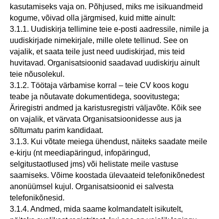
kasutamiseks vaja on. Põhjused, miks me isikuandmeid
kogume, võivad olla järgmised, kuid mitte ainult:
3.1.1. Uudiskirja tellimine teie e-posti aadressile, nimile ja
uudiskirjade nimekirjale, mille olete tellinud. See on
vajalik, et saata teile just need uudiskirjad, mis teid
huvitavad. Organisatsioonid saadavad uudiskirju ainult
teie nõusolekul.
3.1.2. Töötaja värbamise korral – teie CV koos kogu
teabe ja nõutavate dokumentidega, soovitustega;
Äriregistri andmed ja karistusregistri väljavõte. Kõik see
on vajalik, et värvata Organisatsioonidesse aus ja
sõltumatu parim kandidaat.
3.1.3. Kui võtate meiega ühendust, näiteks saadate meile
e-kirju (nt meediapäringud, infopäringud,
selgitustaotlused jms) või helistate meile vastuse
saamiseks. Võime koostada ülevaateid telefonikõnedest
anonüümsel kujul. Organisatsioonid ei salvesta
telefonikõnesid.
3.1.4. Andmed, mida saame kolmandatelt isikutelt,