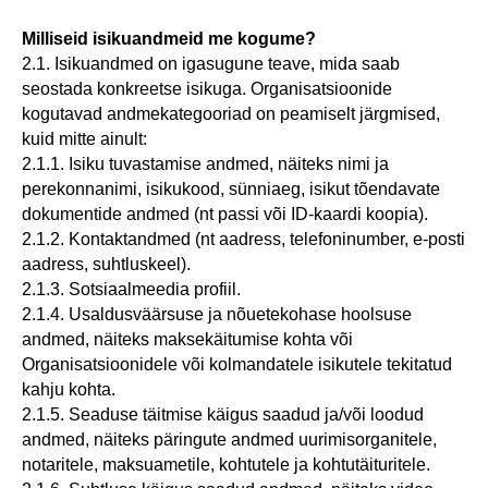
Milliseid isikuandmeid me kogume?
2.1. Isikuandmed on igasugune teave, mida saab
seostada konkreetse isikuga. Organisatsioonide
kogutavad andmekategooriad on peamiselt järgmised,
kuid mitte ainult:
2.1.1. Isiku tuvastamise andmed, näiteks nimi ja
perekonnanimi, isikukood, sünniaeg, isikut tõendavate
dokumentide andmed (nt passi või ID-kaardi koopia).
2.1.2. Kontaktandmed (nt aadress, telefoninumber, e-posti
aadress, suhtluskeel).
2.1.3. Sotsiaalmeedia profiil.
2.1.4. Usaldusväärsuse ja nõuetekohase hoolsuse
andmed, näiteks maksekäitumise kohta või
Organisatsioonidele või kolmandatele isikutele tekitatud
kahju kohta.
2.1.5. Seaduse täitmise käigus saadud ja/või loodud
andmed, näiteks päringute andmed uurimisorganitele,
notaritele, maksuametile, kohtutele ja kohtutäituritele.