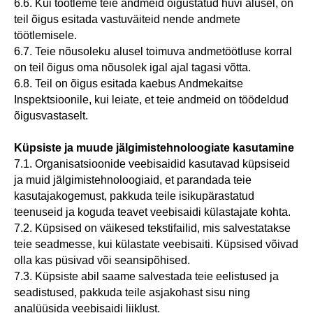
6.6. Kui töötleme teie andmeid õigustatud huvi alusel, on
teil õigus esitada vastuväiteid nende andmete
töötlemisele.
6.7. Teie nõusoleku alusel toimuva andmetöötluse korral
on teil õigus oma nõusolek igal ajal tagasi võtta.
6.8. Teil on õigus esitada kaebus Andmekaitse
Inspektsioonile, kui leiate, et teie andmeid on töödeldud
õigusvastaselt.
Küpsiste ja muude jälgimistehnoloogiate kasutamine
7.1. Organisatsioonide veebisaidid kasutavad küpsiseid
ja muid jälgimistehnoloogiaid, et parandada teie
kasutajakogemust, pakkuda teile isikupärastatud
teenuseid ja koguda teavet veebisaidi külastajate kohta.
7.2. Küpsised on väikesed tekstifailid, mis salvestatakse
teie seadmesse, kui külastate veebisaiti. Küpsised võivad
olla kas püsivad või seansipõhised.
7.3. Küpsiste abil saame salvestada teie eelistused ja
seadistused, pakkuda teile asjakohast sisu ning
analüüsida veebisaidi liiklust.