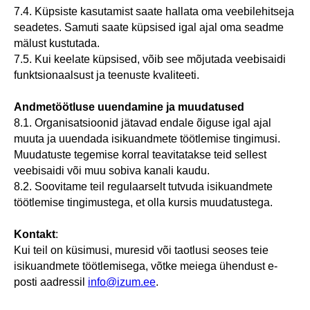
7.4. Küpsiste kasutamist saate hallata oma veebilehitseja
seadetes. Samuti saate küpsised igal ajal oma seadme
mälust kustutada.
7.5. Kui keelate küpsised, võib see mõjutada veebisaidi
funktsionaalsust ja teenuste kvaliteeti.
Andmetöötluse uuendamine ja muudatused
8.1. Organisatsioonid jätavad endale õiguse igal ajal
muuta ja uuendada isikuandmete töötlemise tingimusi.
Muudatuste tegemise korral teavitatakse teid sellest
veebisaidi või muu sobiva kanali kaudu.
8.2. Soovitame teil regulaarselt tutvuda isikuandmete
töötlemise tingimustega, et olla kursis muudatustega.
Kontakt
:
Kui teil on küsimusi, muresid või taotlusi seoses teie
isikuandmete töötlemisega, võtke meiega ühendust e-
posti aadressil
info@izum.ee
.