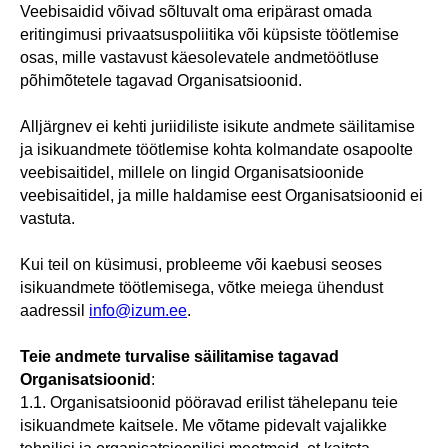
Veebisaidid võivad sõltuvalt oma eripärast omada
eritingimusi privaatsuspoliitika või küpsiste töötlemise
osas, mille vastavust käesolevatele andmetöötluse
põhimõtetele tagavad Organisatsioonid.
Alljärgnev ei kehti juriidiliste isikute andmete säilitamise
ja isikuandmete töötlemise kohta kolmandate osapoolte
veebisaitidel, millele on lingid Organisatsioonide
veebisaitidel, ja mille haldamise eest Organisatsioonid ei
vastuta.
Kui teil on küsimusi, probleeme või kaebusi seoses
isikuandmete töötlemisega, võtke meiega ühendust
aadressil
info@izum.ee
.
Teie andmete turvalise säilitamise tagavad
Organisatsioonid
:
1.1. Organisatsioonid pööravad erilist tähelepanu teie
isikuandmete kaitsele. Me võtame pidevalt vajalikke