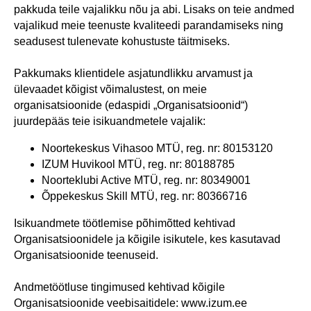
pakkuda teile vajalikku nõu ja abi. Lisaks on teie andmed
vajalikud meie teenuste kvaliteedi parandamiseks ning
seadusest tulenevate kohustuste täitmiseks.
Pakkumaks klientidele asjatundlikku arvamust ja
ülevaadet kõigist võimalustest, on meie
organisatsioonide (edaspidi „Organisatsioonid“)
juurdepääs teie isikuandmetele vajalik:
Noortekeskus Vihasoo MTÜ, reg. nr: 80153120
IZUM Huvikool MTÜ, reg. nr: 80188785
Noorteklubi Active MTÜ, reg. nr: 80349001
Õppekeskus Skill MTÜ, reg. nr: 80366716
Isikuandmete töötlemise põhimõtted kehtivad
Organisatsioonidele ja kõigile isikutele, kes kasutavad
Organisatsioonide teenuseid.
Andmetöötluse tingimused kehtivad kõigile
Organisatsioonide veebisaitidele: www.izum.ee