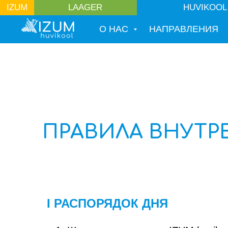
ШКОЛА ПО ИНТЕ
HUVIKOOL
IZUM
LAAGER
ЛАГЕРЯ
О НАС
НАПРАВЛЕНИЯ
ПРАВИЛА ВНУТР
I РАСПОРЯДОК ДНЯ