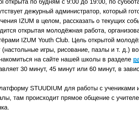
ol открыта по будням
с 9:00 до 19:00
, по суббот
сутствует дежурный администратор, который го
чения IZUM в целом, рассказать о текущих собы
дится открытая молодёжная работа, организов
ёрами IZUM Youth Club. Цель открытой молодё
(настольные игры, рисование, пазлы и т. д.) в
накомиться на сайте нашей школы в разделе
р
вляет 30 минут, 45 минут или 60 минут, в зав
платформу STUUDIUM для работы с учениками и
алы, там происходит прямое общение с учителе
ка.