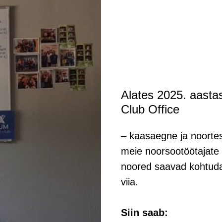
Alates 2025. aasta
Club Office
– kaasaegne ja noorte
meie noorsootöötajate 
noored saavad kohtuda,
viia.
Siin saab: