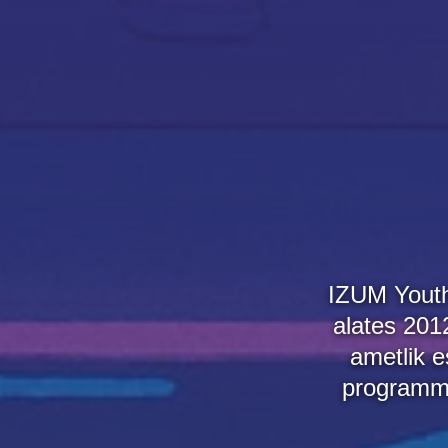
IZUM Youth
alates 201
ametlik e
programm