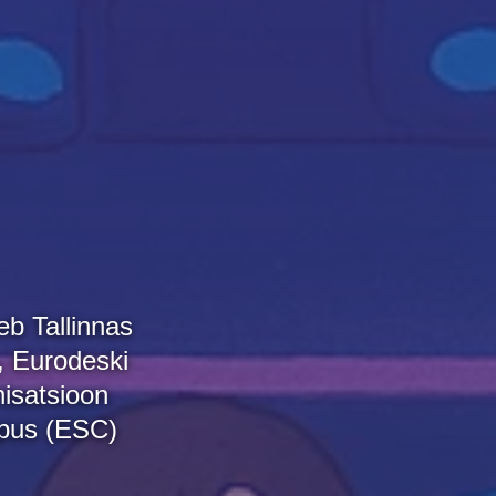
b Tallinnas
, Eurodeski
nisatsioon
pus (ESC)