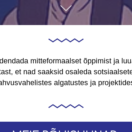
dendada mitteformaalset õppimist ja luu
tast, et nad saaksid osaleda sotsiaalsete
ahvusvahelistes algatustes ja projektide