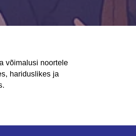
a võimalusi noortele
s, hariduslikes ja
s.