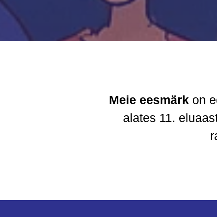
Meie eesmärk
on e
alates 11. eluaas
r