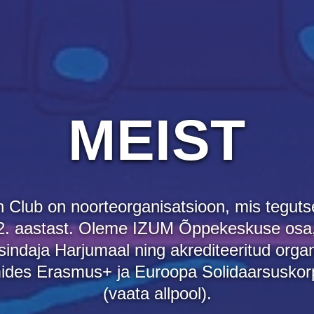
MEIST
 Club on noorteorganisatsioon, mis tegutse
2. aastast. Oleme IZUM Õppekeskuse osa
sindaja Harjumaal ning akrediteeritud orga
ides Erasmus+ ja Euroopa Solidaarsuskor
(vaata allpool).