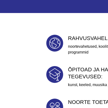
RAHVUSVAHELI
noortevahetused, kool
programmid
ÕPITOAD JA H
TEGEVUSED:
kunst, keeled, muusika
NOORTE TOETA