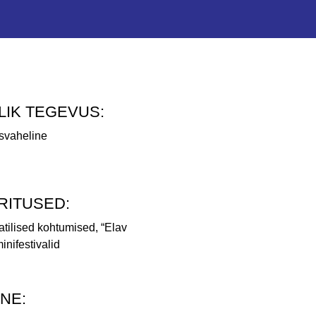
LIK TEGEVUS:
usvaheline
ITUSED:
atilised kohtumised, “Elav
nifestivalid
NE: