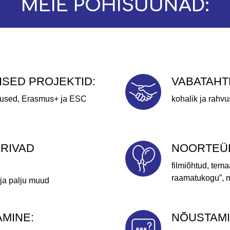
MEIE PÕHISUUNAD:
SED PROJEKTID:
VABATAHT
itused, Erasmus+ ja ESC
kohalik ja rahv
ARIVAD
NOORTEÜR
filmiõhtud, tema
raamatukogu”, mi
 ja palju muud
MINE:
NÕUSTAMI